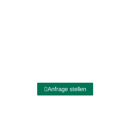
Buchungsanfrage:
Stellen Sie hier eine unverbindliche
Buchungsanfrage:
Anfrage stellen